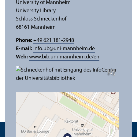
University of Mannheim
University Library
Schloss Schneckenhof
68161 Mannheim
Phone:
+49 621 181-2948
E-mail:
info.ub
@
uni-mannheim.de
Web:
www.bib.uni-mannheim.de/en
e
C
r
e
di
t:
A
n
n
a
L
o
g
u