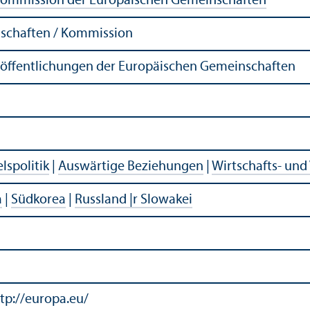
ommission der Europäischen Gemeinschaften
schaften / Kommission
röffentlichungen der Europäischen Gemeinschaften
lspolitik
|
Auswärtige Beziehungen
|
Wirtschafts- und
a
|
Südkorea
|
Russland |r Slowakei
tp://europa.eu/