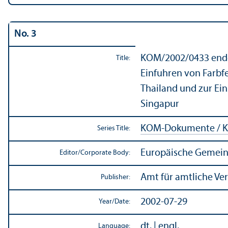
No. 3
KOM/
2002/0433 endg
Title:
Einfuhren von Farbf
Thailand und zur Ei
Singapur
KOM-Dokumente / K
Series Title:
Europäische Gemein
Editor/
Corporate Body:
Amt für amtliche Ve
Publisher:
2002-07-29
Year/
Date:
dt. | engl.
Language: