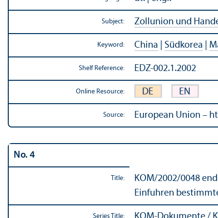
Zollunion und Hande
Subject:
China
|
Südkorea
|
M
Keyword:
EDZ-002.1.2002
Shelf Reference:
DE
EN
Online Resource:
European Union – ht
Source:
No. 4
KOM/
2002/0048 endg
Title:
Einfuhren bestimmte
KOM-Dokumente / K
Series Title: