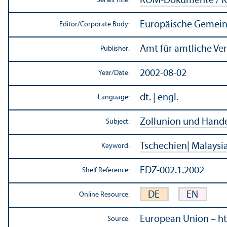
KOM-Dokumente / K
Series Title:
Europäische Gemein
Editor/
Corporate Body:
Amt für amtliche Ve
Publisher:
2002-08-02
Year/
Date:
dt. | engl.
Language:
Zollunion und Hande
Subject:
Tschechien| Malaysi
Keyword:
EDZ-002.1.2002
Shelf Reference:
DE
EN
Online Resource:
European Union – ht
Source: