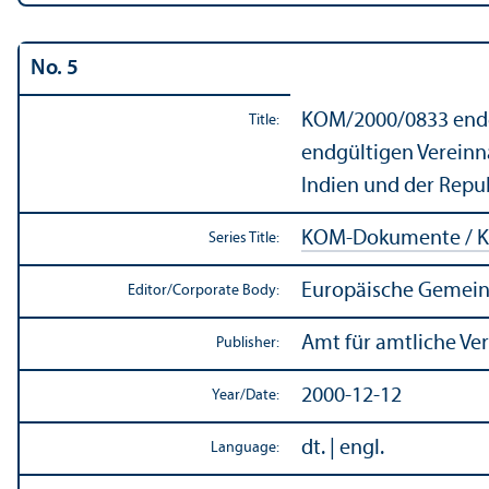
No. 5
KOM/
2000/0833 endg
Title:
endgültigen Vereinn
Indien und der Repu
KOM-Dokumente / K
Series Title:
Europäische Gemein
Editor/
Corporate Body:
Amt für amtliche Ve
Publisher:
2000-12-12
Year/
Date:
dt. | engl.
Language: