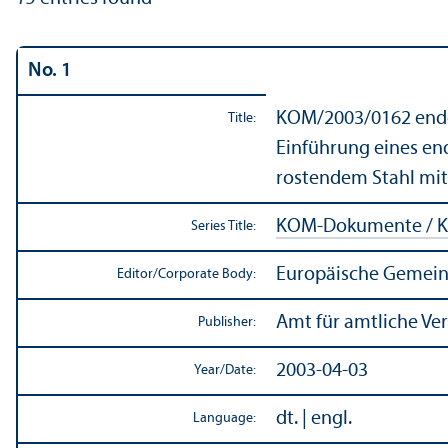
No. 1
KOM/
2003/0162 endg
Title:
Einführung eines en
rostendem Stahl mit 
KOM-Dokumente / K
Series Title:
Europäische Gemein
Editor/
Corporate Body:
Amt für amtliche Ve
Publisher:
2003-04-03
Year/
Date:
dt. | engl.
Language: