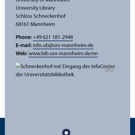
University of Mannheim
University Library
Schloss Schneckenhof
68161 Mannheim
Phone:
+49 621 181-2948
E-mail:
info.ub
@
uni-mannheim.de
Web:
www.bib.uni-mannheim.de/en
e
C
r
e
di
t:
A
n
n
a
L
o
g
u