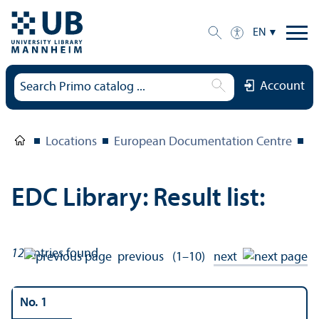
EN
Account
Locations
European Documentation Centre
E
EDC Library: Result list:
12
entries found
previous
(1–10)
next
No. 1