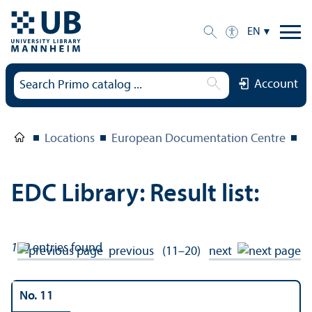
EN
Account
Locations
European Documentation Centre
E
EDC Library: Result list:
139
entries found
previous
(11–20)
next
No. 11