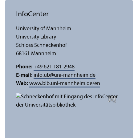
InfoCenter
University of Mannheim
University Library
Schloss Schneckenhof
68161 Mannheim
Phone:
+49 621 181-2948
E-mail:
info.ub
@
uni-mannheim.de
Web:
www.bib.uni-mannheim.de/en
e
C
r
e
di
t:
A
n
n
a
L
o
g
u