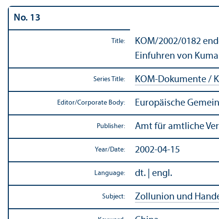
No. 13
KOM/
2002/0182 endg
Title:
Einfuhren von Kumar
KOM-Dokumente / K
Series Title:
Europäische Gemein
Editor/
Corporate Body:
Amt für amtliche Ve
Publisher:
2002-04-15
Year/
Date:
dt. | engl.
Language:
Zollunion und Hande
Subject: