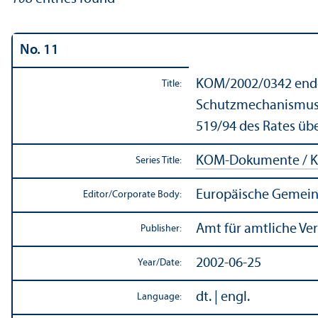
No. 11
KOM/
2002/0342 endg
Title:
Schutzmechanismus f
519/
94 des Rates üb
KOM-Dokumente / K
Series Title:
Europäische Gemein
Editor/
Corporate Body:
Amt für amtliche Ve
Publisher:
2002-06-25
Year/
Date:
dt. | engl.
Language: