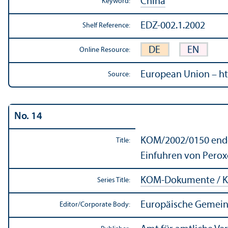
China
Keyword:
EDZ-002.1.2002
Shelf Reference:
DE
EN
Online Resource:
European Union – ht
Source:
No. 14
KOM/
2002/0150 endg
Title:
Einfuhren von Peroxo
KOM-Dokumente / K
Series Title:
Europäische Gemein
Editor/
Corporate Body: