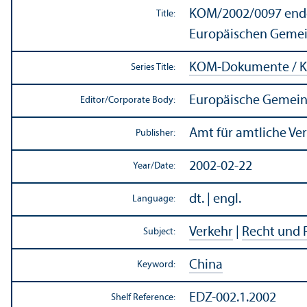
KOM/
2002/0097 endg
Title:
Europäischen Gemein
KOM-Dokumente / K
Series Title:
Europäische Gemein
Editor/
Corporate Body:
Amt für amtliche Ve
Publisher:
2002-02-22
Year/
Date:
dt. | engl.
Language:
Verkehr
|
Recht und 
Subject:
China
Keyword:
EDZ-002.1.2002
Shelf Reference: