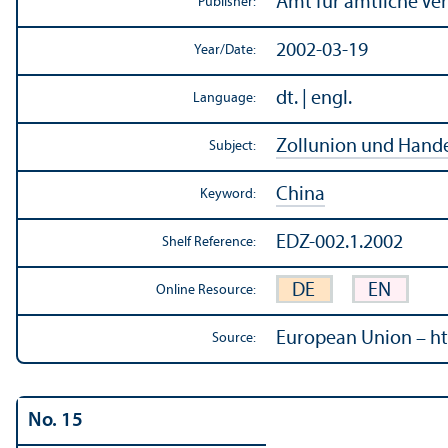
Amt für amtliche Ve
Publisher:
2002-03-19
Year/
Date:
dt. | engl.
Language:
Zollunion und Hande
Subject:
China
Keyword:
EDZ-002.1.2002
Shelf Reference:
DE
EN
Online Resource:
European Union – ht
Source:
No. 15