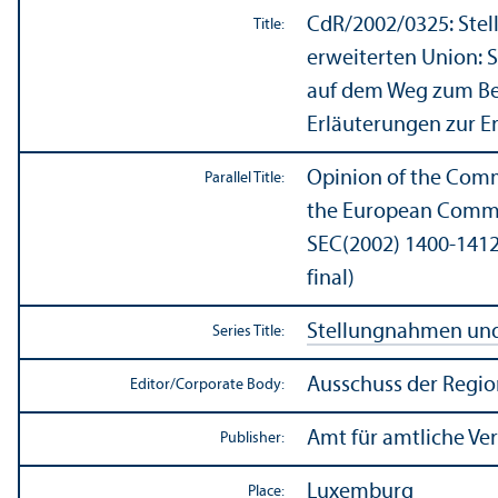
CdR/
2002/0325: Ste
Title:
erweiterten Union: 
auf dem Weg zum Bei
Erläuterungen zur E
Opinion of the Comm
Parallel Title:
the European Commis
SEC(2002) 1400-1412
final)
Stellungnahmen und 
Series Title:
Ausschuss der Regi
Editor/
Corporate Body:
Amt für amtliche Ve
Publisher:
Luxemburg
Place: