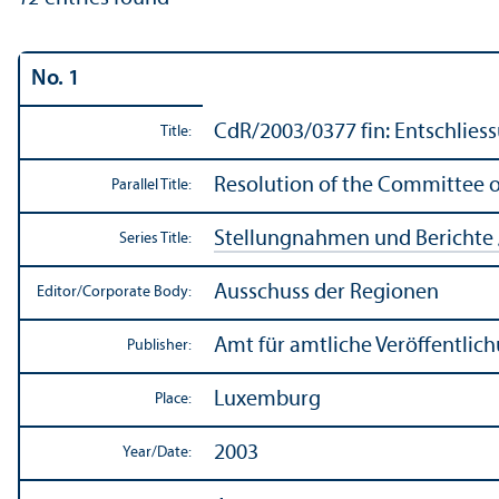
No. 1
CdR/
2003/0377 fin: Entschlie
Title:
Resolution of the Committee 
Parallel Title:
Stellungnahmen und Berichte 
Series Title:
Ausschuss der Regionen
Editor/
Corporate Body:
Amt für amtliche Veröffentli
Publisher:
Luxemburg
Place:
2003
Year/
Date: