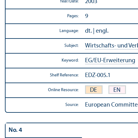
2003
Year/
Date:
9
Pages:
dt. | engl.
Language:
Wirtschafts- und Ve
Subject:
EG/
EU-Erweiterung
Keyword:
EDZ-005.1
Shelf Reference:
DE
EN
Online Resource:
European Committee 
Source:
No. 4