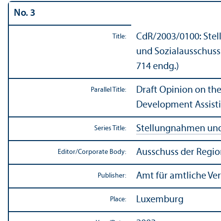
No. 3
CdR/
2003/0100: Stel
Title:
und Sozialausschuss
714 endg.)
Draft Opinion on th
Parallel Title:
Development Assisti
Stellungnahmen und 
Series Title:
Ausschuss der Regi
Editor/
Corporate Body:
Amt für amtliche Ve
Publisher:
Luxemburg
Place: