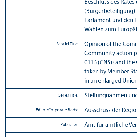
Beschluss des Rates
(Bürgerbeteiligung)
Parlament und den R
Wahlen zum Europäis
Opinion of the Commi
Parallel Title:
Community action pr
0116 (CNS)) and the
taken by Member Stat
in an enlarged Union
Stellungnahmen und 
Series Title:
Ausschuss der Regi
Editor/
Corporate Body:
Amt für amtliche Ve
Publisher: