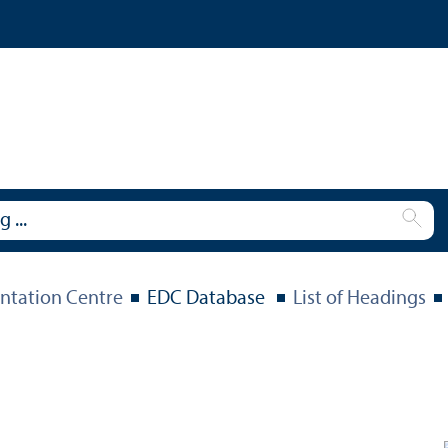
tation Centre
EDC Database
List of Headings