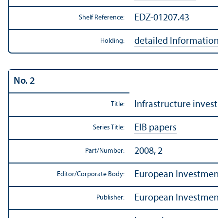
EDZ-01207.43
Shelf Reference:
detailed Informatio
Holding:
No. 2
Infrastructure inves
Title:
EIB papers
Series Title:
2008, 2
Part/
Number:
European Investment
Editor/
Corporate Body:
European Investment
Publisher: