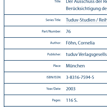
Der Ausschuss der R
Title:
Berücksichtigung d
Tuduv-Studien / Rei
Series Title:
76
Part/
Number:
Föhn, Cornelia
Author:
tuduv Verlagsgesell
Publisher:
München
Place:
3-8316-7594-5
ISBN/
ISSN:
2003
Year/
Date:
116 S.
Pages: