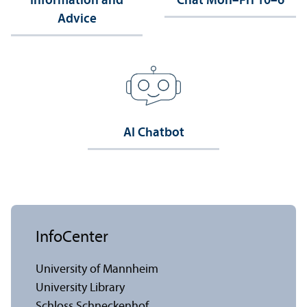
Information and
Chat Mon–Fri 10–6
Advice
AI Chatbot
InfoCenter
University of Mannheim
University Library
Schloss Schneckenhof