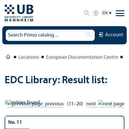
EN
Account
Locations
European Documentation Centre
E
EDC Library: Result list:
53
entries found
previous
(11–20)
next
No. 11