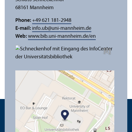
68161 Mannheim
Phone:
+49 621 181-2948
E-mail:
info.ub
@
uni-mannheim.de
Web:
www.bib.uni-mannheim.de/en
e
C
r
e
di
t:
A
n
n
a
L
o
g
u