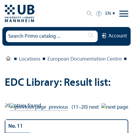
EN
Account
Locations
European Documentation Centre
E
EDC Library: Result list:
20
entries found
previous
(11–20)
next
No. 11