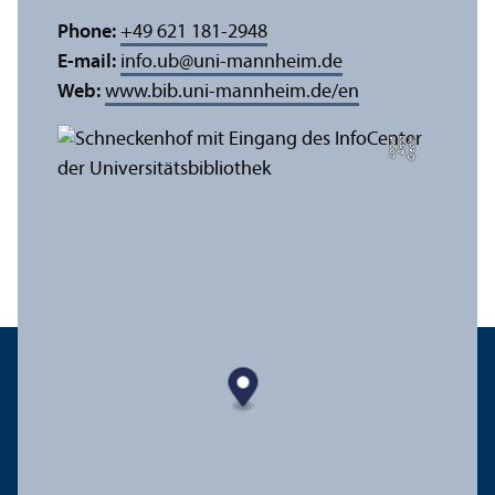
Phone:
+49 621 181-2948
E-mail:
info.ub
@
uni-mannheim.de
Web:
www.bib.uni-mannheim.de/en
e
C
r
e
di
t:
A
n
n
a
L
o
g
u