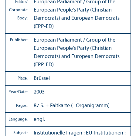
European Parliament / Group of the
Editor/
European People's Party (Christian
Corporate
Democrats) and European Democrats
Body:
(EPP-ED)
European Parliament / Group of the
Publisher:
European People's Party (Christian
Democrats) and European Democrats
(EPP-ED)
Brüssel
Place:
2003
Year/
Date:
87 S. + Faltkarte (=Organigramm)
Pages:
engl.
Language:
Institutionelle Fragen
:
EU-Institutionen
:
Subject: