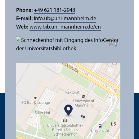
Phone:
+49 621 181-2948
E-mail:
info.ub
@
uni-mannheim.de
Web:
www.bib.uni-mannheim.de/en
e
C
r
e
di
t:
A
n
n
a
L
o
g
u