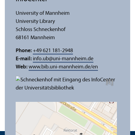
University of Mannheim
University Library
Schloss Schneckenhof
68161 Mannheim
Phone:
+49 621 181-2948
E-mail:
info.ub
@
uni-mannheim.de
Web:
www.bib.uni-mannheim.de/en
e
C
r
e
di
t:
A
n
n
a
L
o
g
u