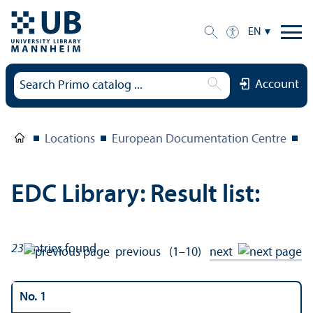
EN
Account
Locations
European Documentation Centre
E
EDC Library: Result list:
23
entries found
previous
(1–10)
next
No. 1