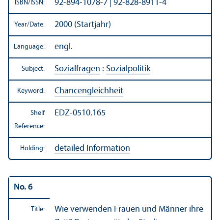
92-894-1078-7 | 92-828-8911-4
ISBN/
ISSN:
2000 (Startjahr)
Year/
Date:
engl.
Language:
Sozialfragen
:
Sozialpolitik
Subject:
Chancengleichheit
Keyword:
EDZ-0510.165
Shelf
Reference:
detailed Information
Holding:
No. 6
Wie verwenden Frauen und Männer ihre
Title: