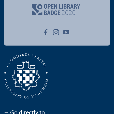
+
Go directly to ...