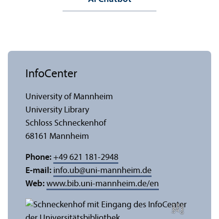
InfoCenter
University of Mannheim
University Library
Schloss Schneckenhof
68161 Mannheim
Phone:
+49 621 181-2948
E-mail:
info.ub
@
uni-mannheim.de
Web:
www.bib.uni-mannheim.de/en
e
C
r
e
di
t:
A
n
n
a
L
o
g
u