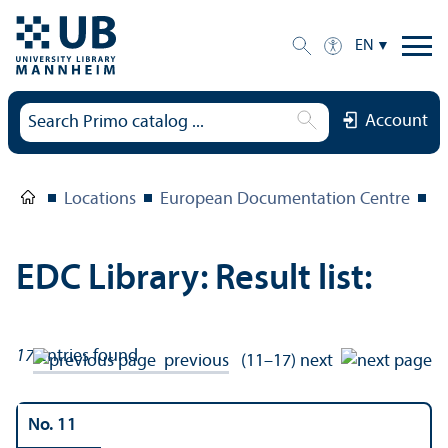
EN
Account
Locations
European Documentation Centre
E
EDC Library: Result list:
17
entries found
previous
(11–17)
next
No. 11