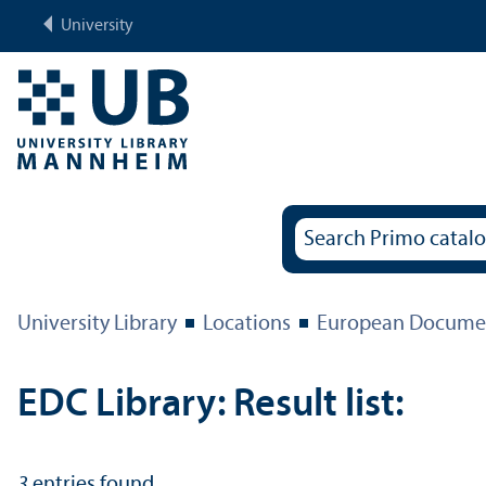
University
University Library
Locations
European Documen
EDC Library: Result list:
3
entries found