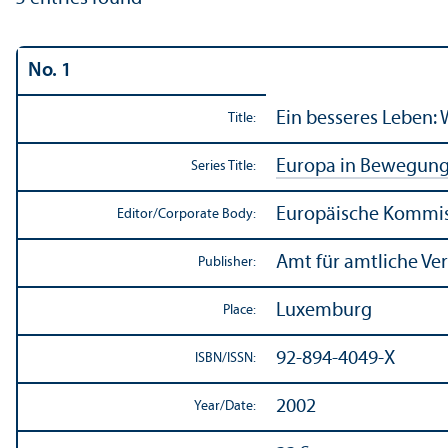
No. 1
Ein besseres Leben:
Title:
Europa in Bewegun
Series Title:
Europäische Kommis
Editor/
Corporate Body:
Amt für amtliche Ve
Publisher:
Luxemburg
Place:
92-894-4049-X
ISBN/
ISSN:
2002
Year/
Date: