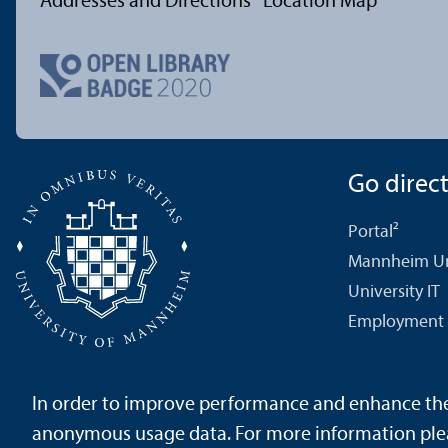
Addresses and Directions
Location Map
Go directl
Portal²
Mannheim Uni
University IT
Employment 
In order to improve performance and enhance the u
About this Site
Data Protection Declaration
Sitemap
anonymous usage data. For more information ple