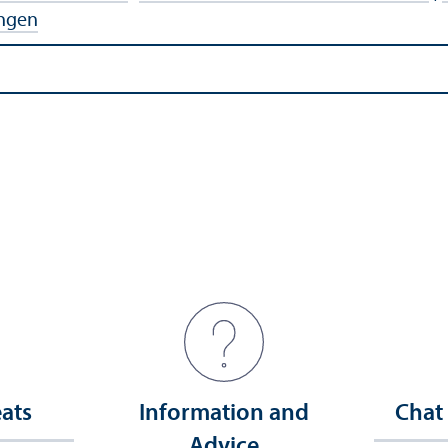
ngen
eats
Information and
Chat
Advice