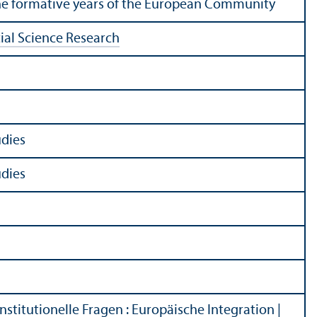
the formative years of the European Community
ial Science Research
udies
udies
Institutionelle Fragen
:
Europäische Integration
|