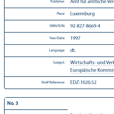
Amt für amtliche Ve
Publisher:
Luxemburg
Place:
92-827-8669-4
ISBN/
ISSN:
1997
Year/
Date:
dt.
Language:
Wirtschafts- und Ve
Subject:
Europäische Kommi
EDZ-1020.52
Shelf Reference:
No. 3