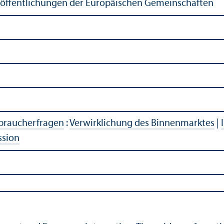
röffentlichungen der Europäischen Gemeinschaften
rbraucherfragen
:
Verwirklichung des Binnenmarktes
|
ssion