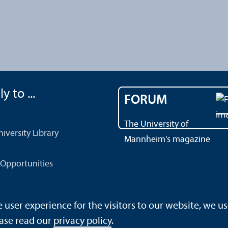
y to ...
FORUM
The University of
versity Library
Mannheim's magazine
Opportunities
ser experience for the visitors to our website, we us
ase read our
privacy policy
.