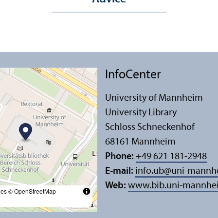
InfoCenter
University of Mannheim
University Library
Schloss Schneckenhof
68161 Mannheim
Phone:
+49 621 181-2948
E-mail:
info.ub
@
uni-mannh
Web:
www.bib.uni-mannhe
les
© OpenStreetMap