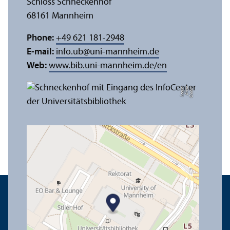
Schloss Schneckenhof
68161 Mannheim
Phone:
+49 621 181-2948
E-mail:
info.ub
@
uni-mannheim.de
Web:
www.bib.uni-mannheim.de/en
e
C
r
e
di
t:
A
n
n
a
L
o
g
u