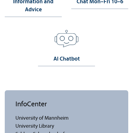
Information and
Chat Mon–Fri 10–6
Advice
AI Chatbot
InfoCenter
University of Mannheim
University Library