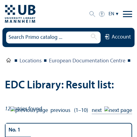
EN
Account
Locations
European Documentation Centre
E
EDC Library: Result list:
12
entries found
previous
(1–10)
next
No. 1