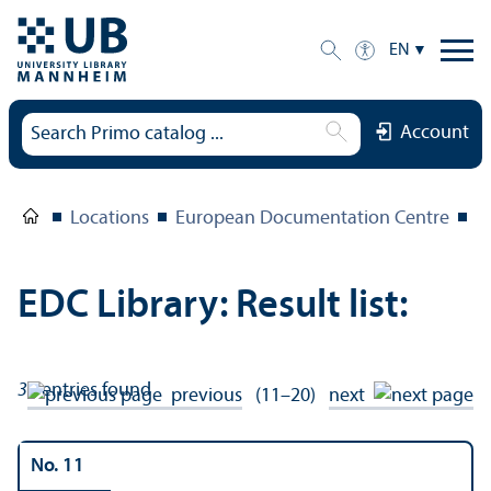
EN
Account
Locations
European Documentation Centre
E
EDC Library: Result list:
30
entries found
previous
(11–20)
next
No. 11