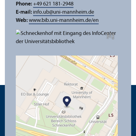
Phone:
+49 621 181-2948
E-mail:
info.ub
@
uni-mannheim.de
Web:
www.bib.uni-mannheim.de/en
e
C
r
e
di
t:
A
n
n
a
L
o
g
u