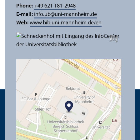
Phone:
+49 621 181-2948
E-mail:
info.ub
@
uni-mannheim.de
Web:
www.bib.uni-mannheim.de/en
e
C
r
e
di
t:
A
n
n
a
L
o
g
u