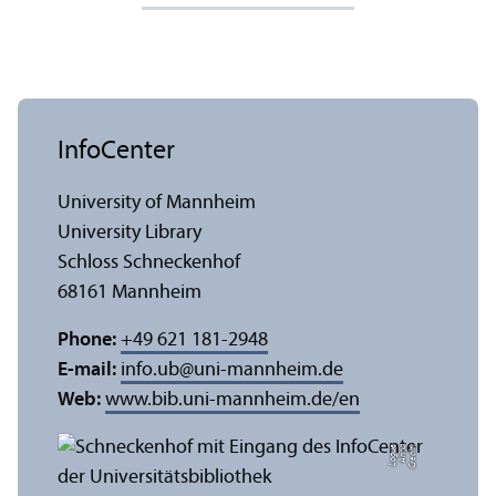
InfoCenter
University of Mannheim
University Library
Schloss Schneckenhof
68161 Mannheim
Phone:
+49 621 181-2948
E-mail:
info.ub
@
uni-mannheim.de
Web:
www.bib.uni-mannheim.de/en
e
C
r
e
di
t:
A
n
n
a
L
o
g
u