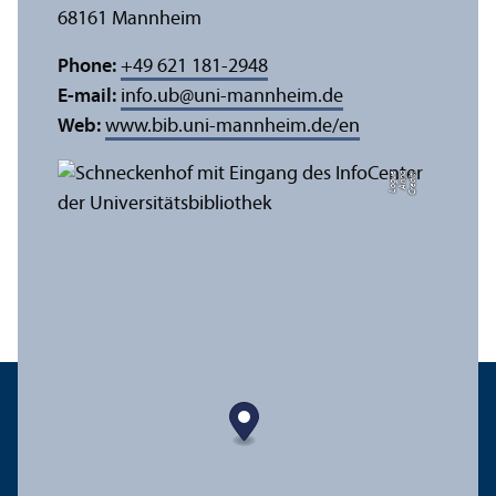
68161 Mannheim
Phone:
+49 621 181-2948
E-mail:
info.ub
@
uni-mannheim.de
Web:
www.bib.uni-mannheim.de/en
e
C
r
e
di
t:
A
n
n
a
L
o
g
u