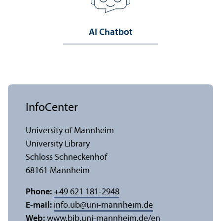
AI Chatbot
InfoCenter
University of Mannheim
University Library
Schloss Schneckenhof
68161 Mannheim
Phone:
+49 621 181-2948
E-mail:
info.ub
@
uni-mannheim.de
Web:
www.bib.uni-mannheim.de/en