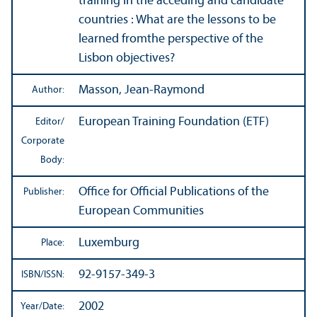
training in the acceding and candidate
countries : What are the lessons to be
learned fromthe perspective of the
Lisbon objectives?
Masson, Jean-Raymond
Author:
European Training Foundation (ETF)
Editor/
Corporate
Body:
Office for Official Publications of the
Publisher:
European Communities
Luxemburg
Place:
92-9157-349-3
ISBN/
ISSN:
2002
Year/
Date: