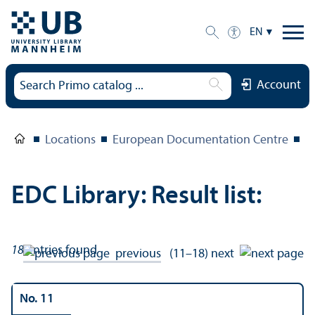
EN
Account
Locations
European Documentation Centre
E
EDC Library: Result list:
18
entries found
previous
(11–18)
next
No. 11