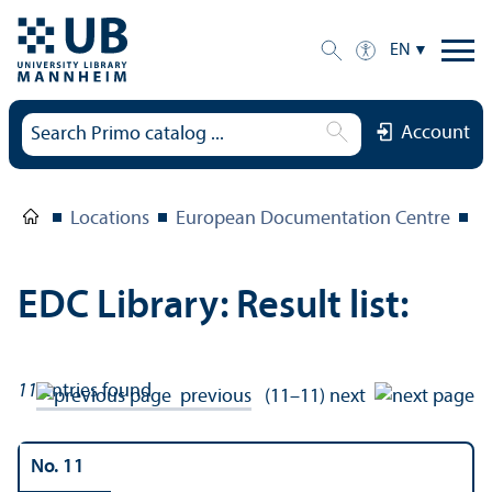
EN
Account
Locations
European Documentation Centre
E
EDC Library: Result list:
11
entries found
previous
(11–11)
next
No. 11