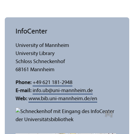
InfoCenter
University of Mannheim
University Library
Schloss Schneckenhof
68161 Mannheim
Phone:
+49 621 181-2948
E-mail:
info.ub
@
uni-mannheim.de
Web:
www.bib.uni-mannheim.de/en
e
C
r
e
di
t:
A
n
n
a
L
o
g
u