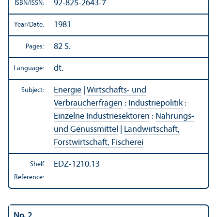
92-825-2643-7
ISBN/
ISSN:
1981
Year/
Date:
82 S.
Pages:
dt.
Language:
Energie
|
Wirtschafts- und
Subject:
Verbraucherfragen
:
Industriepolitik
:
Einzelne Industriesektoren
:
Nahrungs-
und Genussmittel
|
Landwirtschaft,
Forstwirtschaft, Fischerei
EDZ-1210.13
Shelf
Reference:
No. 2