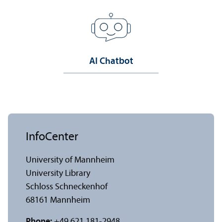
AI Chatbot
InfoCenter
University of Mannheim
University Library
Schloss Schneckenhof
68161 Mannheim
Phone:
+49 621 181-2948