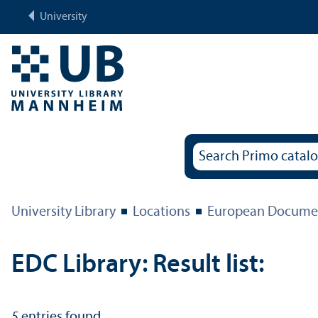
University
University Library
Locations
European Documen
EDC Library: Result list:
5
entries found