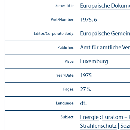
Europäische Dokum
Series Title:
1975, 6
Part/
Number:
Europäische Gemein
Editor/
Corporate Body:
Amt für amtliche Ve
Publisher:
Luxemburg
Place:
1975
Year/
Date:
27 S.
Pages:
dt.
Language:
Energie
:
Euratom – 
Subject:
Strahlenschutz
|
Soz