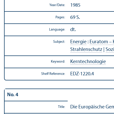
1985
Year/
Date:
69 S.
Pages:
dt.
Language:
Energie
:
Euratom – 
Subject:
Strahlenschutz
|
Soz
Kerntechnologie
Keyword:
EDZ-1220.4
Shelf Reference:
No. 4
Die Europäische Gem
Title: