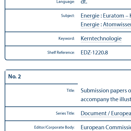
dt.
Language:
Energie
:
Euratom – 
Subject:
Energie
:
Atomwissen
Kerntechnologie
Keyword:
EDZ-1220.8
Shelf Reference:
No. 2
Submission papers o
Title:
accompany the illus
Document / Europe
Series Title:
European Commissio
Editor/
Corporate Body: