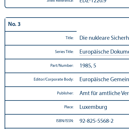
EDZ-1220.9
Shelf Reference:
No. 3
Die nukleare Sicher
Title:
Europäische Dokum
Series Title:
1985, 5
Part/
Number:
Europäische Gemein
Editor/
Corporate Body:
Amt für amtliche Ve
Publisher:
Luxemburg
Place:
92-825-5568-2
ISBN/
ISSN: