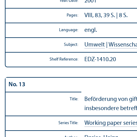
2001
Year/
Date:
VIII, 83, 39 S. | 8 S.
Pages:
engl.
Language:
Umwelt
|
Wissenscha
Subject:
EDZ-1410.20
Shelf Reference:
No. 13
Beförderung von gift
Title:
insbesondere betref
Working paper serie
Series Title: