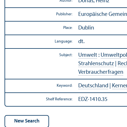
Dorias, Heinz
Author:
Europäische Gemeins
Publisher:
Dublin
Place:
dt.
Language:
Umwelt
:
Umweltpol
Subject:
Strahlenschutz
|
Rec
Verbraucherfragen
Deutschland
|
Kerne
Keyword:
EDZ-1410.35
Shelf Reference: