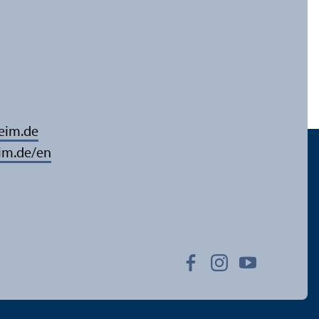
eim.de
im.de/en