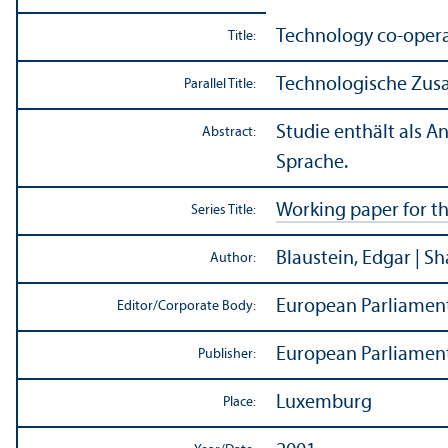
Technology co-operat
Title:
Technologische Zus
Parallel Title:
Studie enthält als A
Abstract:
Sprache.
Working paper for t
Series Title:
Blaustein, Edgar | Sh
Author:
European Parliament
Editor/
Corporate Body:
European Parliament
Publisher:
Luxemburg
Place: