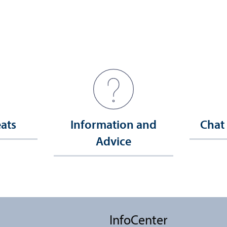
eats
Information and
Chat
Advice
InfoCenter