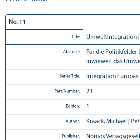
No. 11
Umweltintegration in
Title:
Für die Politikfelde
Abstract:
inwieweit das Umwel
Integration Europas
Series Title:
23
Part/
Number:
1
Edition:
Kraack, Michael | Pe
Author:
Nomos Verlagsgesell
Publisher: