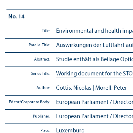
No. 14
Environmental and health impact
Title:
Auswirkungen der Luftfahrt a
Parallel Title:
Studie enthält als Beilage Opt
Abstract:
Working document for the STO
Series Title:
Cottis, Nicolas | Morell, Peter
Author:
European Parliament / Directo
Editor/
Corporate Body:
European Parliament / Directo
Publisher:
Luxemburg
Place: