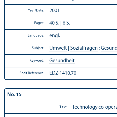
2001
Year/
Date:
40 S. | 6 S.
Pages:
engl.
Language:
Umwelt
|
Sozialfragen
:
Gesundh
Subject:
Gesundheit
Keyword:
EDZ-1410.70
Shelf Reference:
No. 15
Technology co-operat
Title: