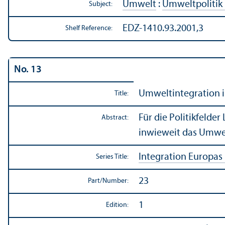
Umwelt
:
Umweltpolitik
Subject:
EDZ-1410.93.2001,3
Shelf Reference:
No. 13
Umweltintegration in
Title:
Für die Politikfelde
Abstract:
inwieweit das Umwel
Integration Europas
Series Title:
23
Part/
Number:
1
Edition: