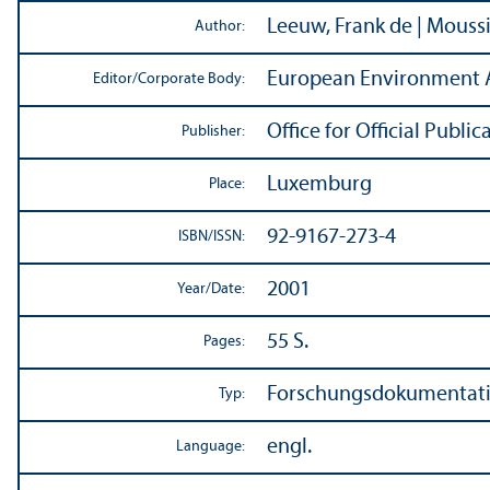
Leeuw, Frank de | Moussio
Author:
European Environment 
Editor/
Corporate Body:
Office for Official Publ
Publisher:
Luxemburg
Place:
92-9167-273-4
ISBN/
ISSN:
2001
Year/
Date:
55 S.
Pages:
Forschungsdokumentat
Typ:
engl.
Language: