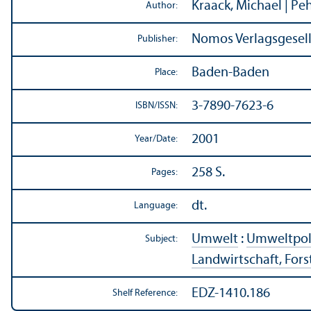
Kraack, Michael | Pe
Author:
Nomos Verlagsgesell
Publisher:
Baden-Baden
Place:
3-7890-7623-6
ISBN/
ISSN:
2001
Year/
Date:
258 S.
Pages:
dt.
Language:
Umwelt
:
Umweltpol
Subject:
Landwirtschaft, Forst
EDZ-1410.186
Shelf Reference: