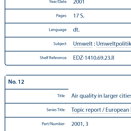
2001
Year/
Date:
17 S.
Pages:
dt.
Language:
Umwelt
:
Umweltpoliti
Subject:
EDZ-1410.69.23.II
Shelf Reference:
No. 12
Air quality in larger ci
Title:
Topic report / Europea
Series Title:
2001, 3
Part/
Number: