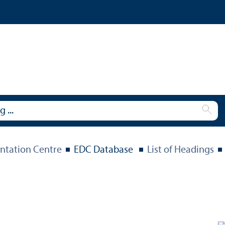
tation Centre
EDC Database
List of Headings