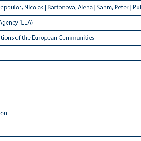
poulos, Nicolas | Bartonova, Alena | Sahm, Peter | Pull
Agency (EEA)
ications of the European Communities
ion