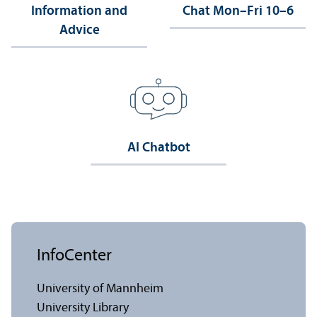
Information and
Chat Mon–Fri 10–6
Advice
AI Chatbot
InfoCenter
University of Mannheim
University Library