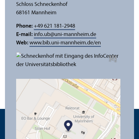
Schloss Schneckenhof
68161 Mannheim
Phone:
+49 621 181-2948
E-mail:
info.ub
@
uni-mannheim.de
Web:
www.bib.uni-mannheim.de/en
e
C
r
e
di
t:
A
n
n
a
L
o
g
u