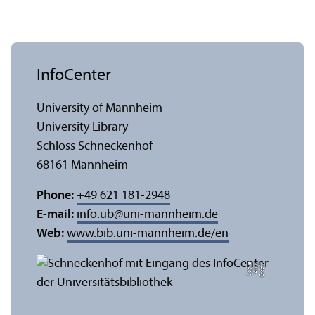
InfoCenter
University of Mannheim
University Library
Schloss Schneckenhof
68161 Mannheim
Phone:
+49 621 181-2948
E-mail:
info.ub
@
uni-mannheim.de
Web:
www.bib.uni-mannheim.de/en
e
C
r
e
di
t:
A
n
n
a
L
o
g
u