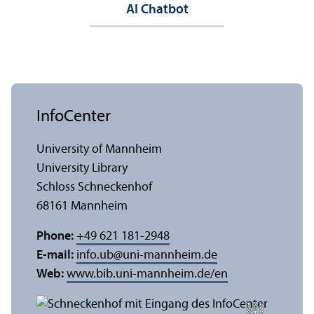
AI Chatbot
InfoCenter
University of Mannheim
University Library
Schloss Schneckenhof
68161 Mannheim
Phone:
+49 621 181-2948
E-mail:
info.ub
@
uni-mannheim.de
Web:
www.bib.uni-mannheim.de/en
e
C
r
e
di
t:
A
n
n
a
L
o
g
u