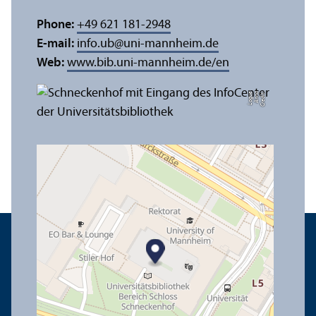
Phone:
+49 621 181-2948
E-mail:
info.ub
@
uni-mannheim.de
Web:
www.bib.uni-mannheim.de/en
e
C
r
e
di
t:
A
n
n
a
L
o
g
u