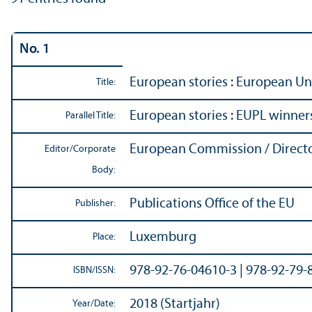
No. 1
European stories : European Uni
Title:
European stories : EUPL winner
Parallel Title:
European Commission / Directo
Editor/
Corporate
Body:
Publications Office of the EU
Publisher:
Luxemburg
Place:
978-92-76-04610-3 | 978-92-79-
ISBN/
ISSN:
2018 (Startjahr)
Year/
Date: