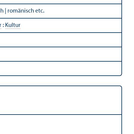
sch | romänisch etc.
r
:
Kultur