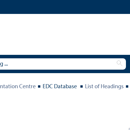
tation Centre
EDC Database
List of Headings