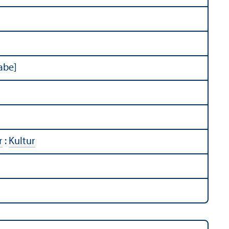
abe]
r
:
Kultur