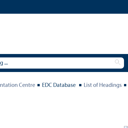
tation Centre
EDC Database
List of Headings