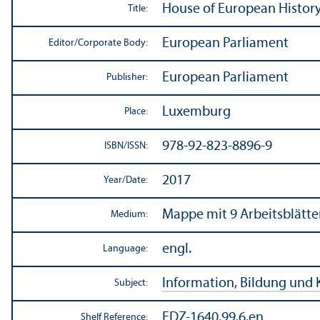
House of European History
Title:
European Parliament
Editor/
Corporate Body:
European Parliament
Publisher:
Luxemburg
Place:
978-92-823-8896-9
ISBN/
ISSN:
2017
Year/
Date:
Mappe mit 9 Arbeitsblätte
Medium:
engl.
Language:
Information, Bildung und 
Subject:
EDZ-1640.99.6.en
Shelf Reference: