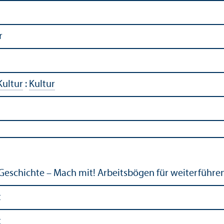
r
Kultur
:
Kultur
Geschichte – Mach mit! Arbeitsbögen für weiterführe
t
t