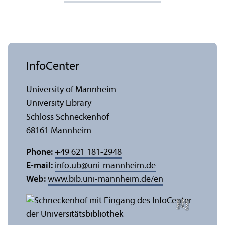
InfoCenter
University of Mannheim
University Library
Schloss Schneckenhof
68161 Mannheim
Phone:
+49 621 181-2948
E-mail:
info.ub
@
uni-mannheim.de
Web:
www.bib.uni-mannheim.de/en
e
C
r
e
di
t:
A
n
n
a
L
o
g
u