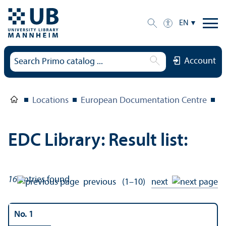
EN
Account
Locations
European Documentation Centre
E
EDC Library: Result list:
16
entries found
previous
(1–10)
next
No. 1