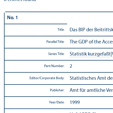
No. 1
Das BIP der Beitrit
Title:
The GDP of the Acce
Parallel Title:
Statistik kurzgefaßt
|
Series Title:
2
Part/
Number:
Statistisches Amt d
Editor/
Corporate Body:
Amt für amtliche Ve
Publisher:
1999
Year/
Date: