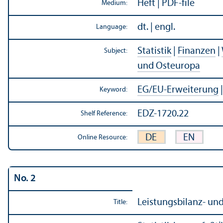
Heft | PDF-file
Medium:
dt. | engl.
Language:
Statistik
|
Finanzen
|
Subject:
und Osteuropa
EG/
EU-Erweiterung
Keyword:
EDZ-1720.22
Shelf Reference:
DE
EN
Online Resource:
No. 2
Leistungsbilanz- un
Title: