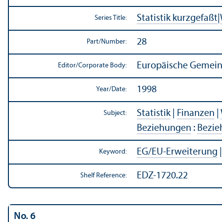
Statistik kurzgefaßt
|
Series Title:
28
Part/
Number:
Europäische Gemeins
Editor/
Corporate Body:
1998
Year/
Date:
Statistik
|
Finanzen
|
Subject:
Beziehungen
:
Bezie
EG/
EU-Erweiterung
Keyword:
EDZ-1720.22
Shelf Reference:
No. 6