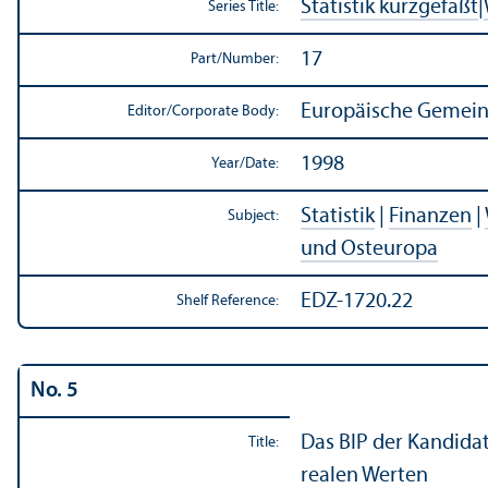
Statistik kurzgefaßt
|
Series Title:
17
Part/
Number:
Europäische Gemeins
Editor/
Corporate Body:
1998
Year/
Date:
Statistik
|
Finanzen
|
Subject:
und Osteuropa
EDZ-1720.22
Shelf Reference:
No. 5
Das BIP der Kandida
Title:
realen Werten