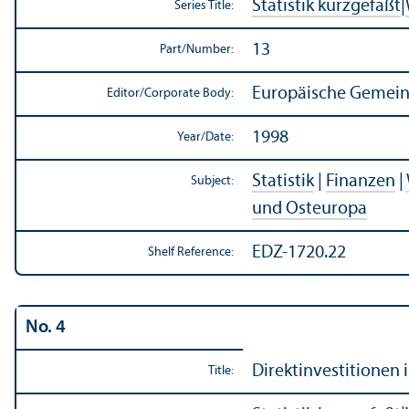
Statistik kurzgefaßt
|
Series Title:
13
Part/
Number:
Europäische Gemeins
Editor/
Corporate Body:
1998
Year/
Date:
Statistik
|
Finanzen
|
Subject:
und Osteuropa
EDZ-1720.22
Shelf Reference:
No. 4
Direktinvestitionen 
Title: