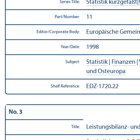
Statistik kurzgefaßt
|
Series Title:
11
Part/
Number:
Europäische Gemeins
Editor/
Corporate Body:
1998
Year/
Date:
Statistik
|
Finanzen
|
Subject:
und Osteuropa
EDZ-1720.22
Shelf Reference:
No. 3
Leistungsbilanz- un
Title: