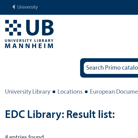
University
University Library
Locations
European Documen
EDC Library: Result list:
8
entries found