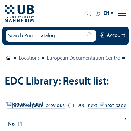
EN
Account
Locations
European Documentation Centre
E
EDC Library: Result list:
179
entries found
previous
(11–20)
next
No. 11