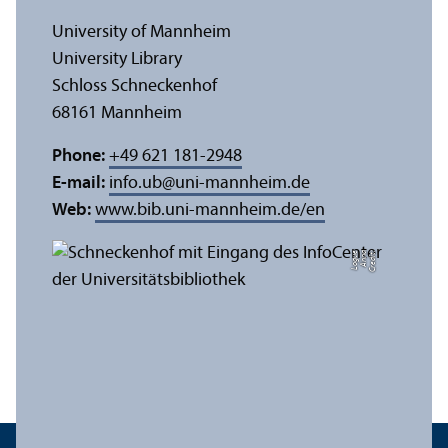
University of Mannheim
University Library
Schloss Schneckenhof
68161 Mannheim
Phone:
+49 621 181-2948
E-mail:
info.ub
@
uni-mannheim.de
Web:
www.bib.uni-mannheim.de/en
e
C
r
e
di
t:
A
n
n
a
L
o
g
u