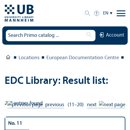
EN
Account
Locations
European Documentation Centre
E
EDC Library: Result list:
212
entries found
previous
(11–20)
next
No. 11