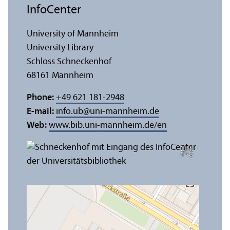
InfoCenter
University of Mannheim
University Library
Schloss Schneckenhof
68161 Mannheim
Phone:
+49 621 181-2948
E-mail:
info.ub
@
uni-mannheim.de
Web:
www.bib.uni-mannheim.de/en
e
C
r
e
di
t:
A
n
n
a
L
o
g
u