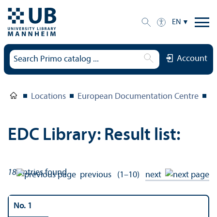
EN
Account
Locations
European Documentation Centre
E
EDC Library: Result list:
18
entries found
previous
(1–10)
next
No. 1