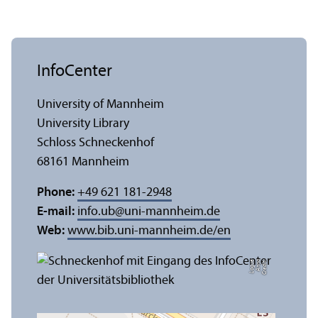
InfoCenter
University of Mannheim
University Library
Schloss Schneckenhof
68161 Mannheim
Phone:
+49 621 181-2948
E-mail:
info.ub
@
uni-mannheim.de
Web:
www.bib.uni-mannheim.de/en
e
C
r
e
di
t:
A
n
n
a
L
o
g
u