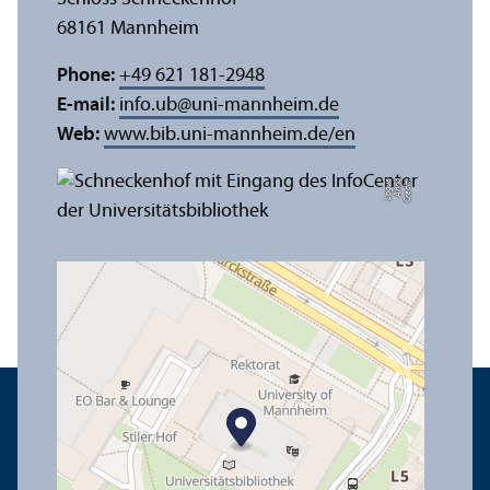
68161 Mannheim
Phone:
+49 621 181-2948
E-mail:
info.ub
@
uni-mannheim.de
Web:
www.bib.uni-mannheim.de/en
e
C
r
e
di
t:
A
n
n
a
L
o
g
u