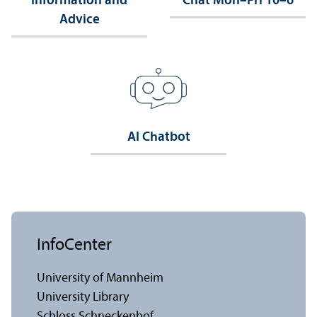
Information and
Chat Mon–Fri 10–6
Advice
AI Chatbot
InfoCenter
University of Mannheim
University Library
Schloss Schneckenhof