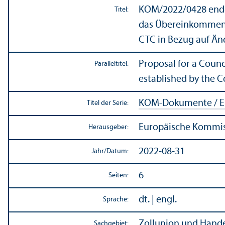
KOM/
2022/0428 endg
Titel:
das Über­einkommen 
CTC in Bezug auf Ä
Proposal for a Counc
Paralleltitel:
established by the 
KOM-Dokumente / E
Titel der Serie:
Europäische Kommi
Herausgeber:
2022-08-31
Jahr/
Datum:
6
Seiten:
dt. | engl.
Sprache:
Zollunion und Handel
Sachgebiet: