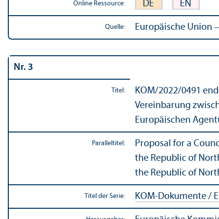
DE
EN
Online Ressource:
Europäische Union –
Quelle:
Nr. 3
KOM/
2022/0491 endg
Titel:
Vereinbarung zwisch
Europäischen Agentu
Proposal for a Counc
Paralleltitel:
the Republic of Nort
the Republic of Nor
KOM-Dokumente / E
Titel der Serie: