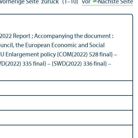
zurück
(1–10)
vor
2022 Report ; Accompanying the document :
ncil, the European Economic and Social
 Enlargement policy {COM(2022) 528 final} –
D(2022) 335 final} – {SWD(2022) 336 final} –