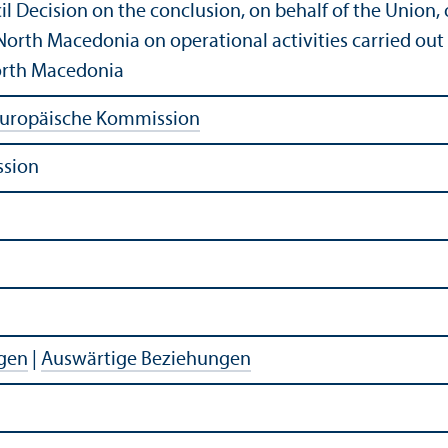
il Decision on the conclusion, on behalf of the Unio
 North Macedonia on operational activities carried o
North Macedonia
uropäische Kommission
ssion
agen
|
Auswärtige Beziehungen