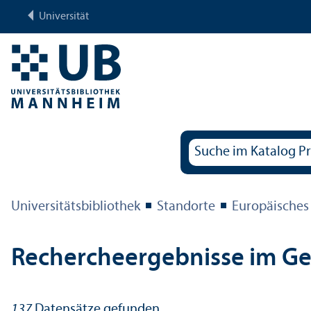
Universität
Universitäts­bibliothek
Standorte
Europäisches
Rechercheergebnisse im G
137
Datensätze gefunden