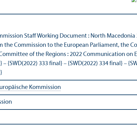
mmission Staff Working Document : North Macedonia 
the Commission to the European Parliament, the Cou
ommittee of the Regions : 2022 Communication on EU
} – {SWD(2022) 333 final} – {SWD(2022) 334 final} – {SW
}
uropäische Kommission
ssion