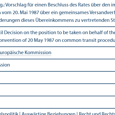
.: Vorschlag für einen Beschluss des Rates über den
vom 20. Mai 1987 über ein gemeinsames Versand­ver
nderungen dieses Über­einkommens zu vertretenden S
il Decision on the position to be taken on behalf of
Convention of 20 May 1987 on common transit proced
uropäische Kommission
ssion
s­politik
|
Auswärtige Beziehungen
|
Recht und Rechts