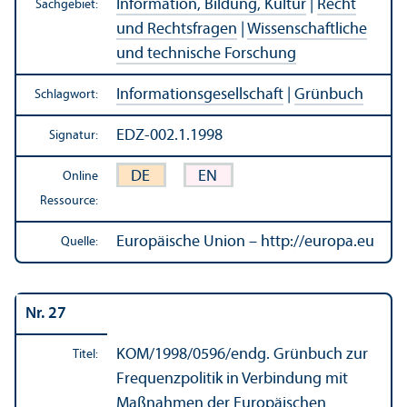
Information, Bildung, Kultur
|
Recht
Sachgebiet:
und Rechts­fragen
|
Wissenschaft­liche
und technische Forschung
Informations­gesellschaft
|
Grünbuch
Schlagwort:
EDZ-002.1.1998
Signatur:
DE
EN
Online
Ressource:
Europäische Union – http://europa.eu
Quelle:
Nr. 27
KOM/
1998/0596/endg. Grünbuch zur
Titel:
Frequenzpolitik in Verbindung mit
Maßnahmen der Europäischen