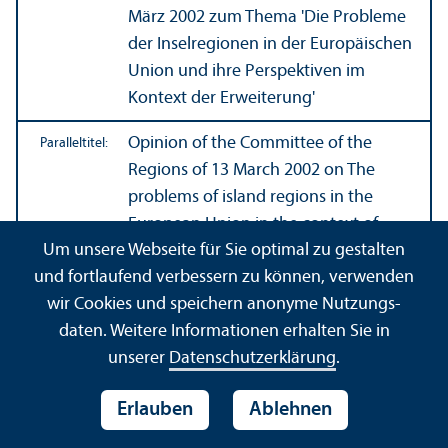
März 2002 zum Thema 'Die Probleme
der Inselregionen in der Europäischen
Union und ihre Perspektiven im
Kontext der Erweiterung'
Opinion of the Committee of the
Paralleltitel:
Regions of 13 March 2002 on The
problems of island regions in the
European Union in the context of
Um unsere Webseite für Sie optimal zu gestalten
enlargement
und fortlaufend verbessern zu können, verwenden
Stellungnahmen und Berichte /
Titel der
wir Cookies und speichern anonyme Nutzungs­
Ausschuß der Regionen
Serie:
daten. Weitere Informationen erhalten Sie in
unserer
Datenschutz­erklärung
.
Ausschuß der Regionen
Herausgeber:
Erlauben
Ablehnen
Amt für amtliche Veröffentlichungen
Verlag:
der Europäischen Gemeinschaften