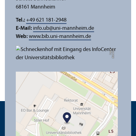
68161 Mannheim
Tel.:
+49 621 181-2948
E-Mail:
info.ub
@
uni-mannheim.de
Web:
www.bib.uni-mannheim.de
e
Bil
d:
A
n
n
a
L
o
g
u