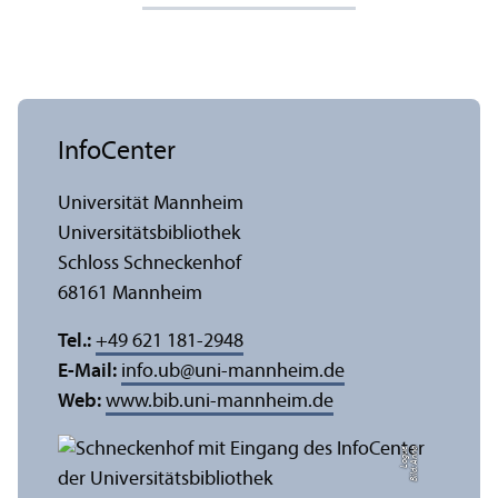
InfoCenter
Universität Mannheim
Universitäts­bibliothek
Schloss Schneckenhof
68161 Mannheim
Tel.:
+49 621 181-2948
E-Mail:
info.ub
@
uni-mannheim.de
Web:
www.bib.uni-mannheim.de
e
Bil
d:
A
n
n
a
L
o
g
u