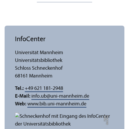
InfoCenter
Universität Mannheim
Universitäts­bibliothek
Schloss Schneckenhof
68161 Mannheim
Tel.:
+49 621 181-2948
E-Mail:
info.ub
@
uni-mannheim.de
Web:
www.bib.uni-mannheim.de
e
Bil
d:
A
n
n
a
L
o
g
u