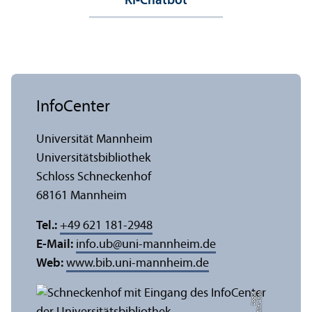
KI-Chatbot
InfoCenter
Universität Mannheim
Universitäts­bibliothek
Schloss Schneckenhof
68161 Mannheim
Tel.:
+49 621 181-2948
E-Mail:
info.ub
@
uni-mannheim.de
Web:
www.bib.uni-mannheim.de
e
Bil
d:
A
n
n
a
L
o
g
u