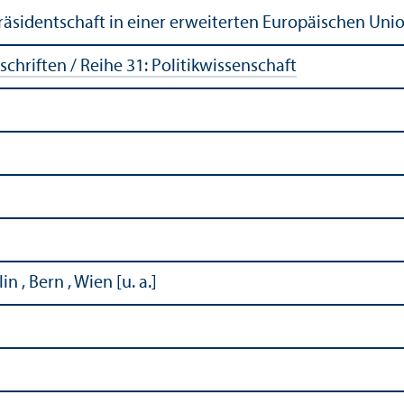
räsidentschaft in einer erweiterten Europäischen Uni
chriften / Reihe 31: Politik­wissenschaft
n , Bern , Wien [u. a.]