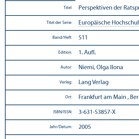
Perspektiven der Ratsp
Titel:
Europäische Hochschul­s
Titel der Serie:
511
Band/
Heft:
1. Aufl.
Edition:
Niemi, Olga Ilona
Autor:
Lang Verlag
Verlag:
Frankfurt am Main , Berli
Ort:
3-631-53857-X
ISBN/
ISSN:
2005
Jahr/
Datum: