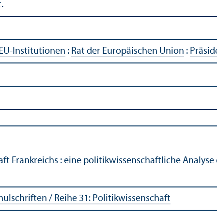
.
EU-Institutionen
:
Rat der Europäischen Union
:
Präsid
t Frankreichs : eine politik­wissenschaft­liche Analyse
­schriften / Reihe 31: Politik­wissenschaft