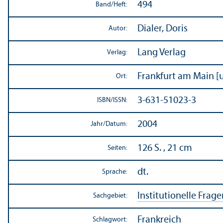
494
Band/
Heft:
Dialer, Doris
Autor:
Lang Verlag
Verlag:
Frankfurt am Main [u.
Ort:
3-631-51023-3
ISBN/
ISSN:
2004
Jahr/
Datum:
126 S. , 21 cm
Seiten:
dt.
Sprache:
Institutionelle Frage
Sachgebiet:
Frankreich
Schlagwort: