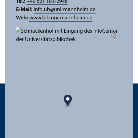
Tel.:
+49 621 181-2948
E-Mail:
info.ub
@
uni-mannheim.de
Web:
www.bib.uni-mannheim.de
e
Bil
d:
A
n
n
a
L
o
g
u