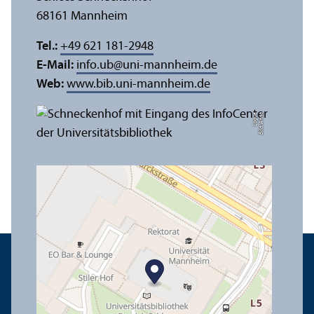
68161 Mannheim
Tel.:
+49 621 181-2948
E-Mail:
info.ub
@
uni-mannheim.de
Web:
www.bib.uni-mannheim.de
e
Bil
d:
A
n
n
a
L
o
g
u