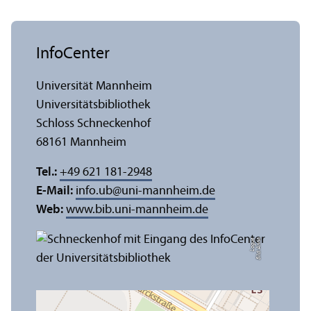
InfoCenter
Universität Mannheim
Universitäts­bibliothek
Schloss Schneckenhof
68161 Mannheim
Tel.:
+49 621 181-2948
E-Mail:
info.ub
@
uni-mannheim.de
Web:
www.bib.uni-mannheim.de
e
Bil
d:
A
n
n
a
L
o
g
u