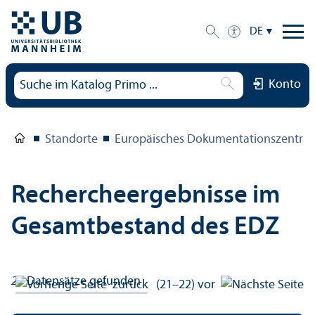
DE
Konto
Standorte
Europäisches Dokumentations­zentru
Rechercheergebnisse im
Gesamtbestand des EDZ
22
Datensätze gefunden
zurück
(21–22)
vor