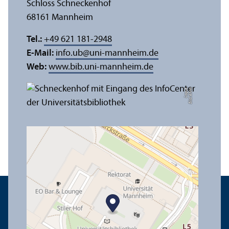
Schloss Schneckenhof
68161 Mannheim
Tel.:
+49 621 181-2948
E-Mail:
info.ub
@
uni-mannheim.de
Web:
www.bib.uni-mannheim.de
e
Bil
d:
A
n
n
a
L
o
g
u