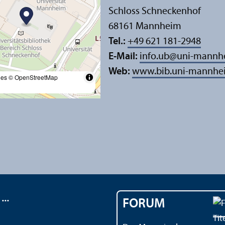
Schloss Schneckenhof
68161 Mannheim
Tel.:
+49 621 181-2948
E-Mail:
info.ub
@
uni-mannh
Web:
www.bib.uni-mannhe
les
© OpenStreetMap
..
FORUM