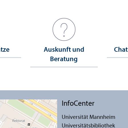
ätze
Auskunft und
Chat
Beratung
InfoCenter
Universität Mannheim
Universitäts­bibliothek